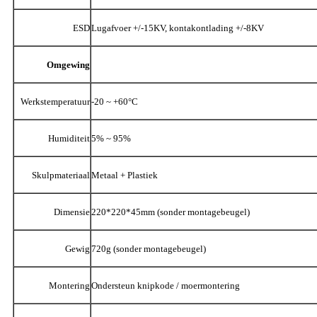
ESD
Lugafvoer +/-15KV, kontakontlading +/-8KV
Omgewing
Werkstemperatuur
-20 ~ +60°C
Humiditeit
5% ~ 95%
Skulpmateriaal
Metaal + Plastiek
Dimensie
220*220*45mm (sonder montagebeugel)
Gewig
720g (sonder montagebeugel)
Montering
Ondersteun knipkode / moermontering