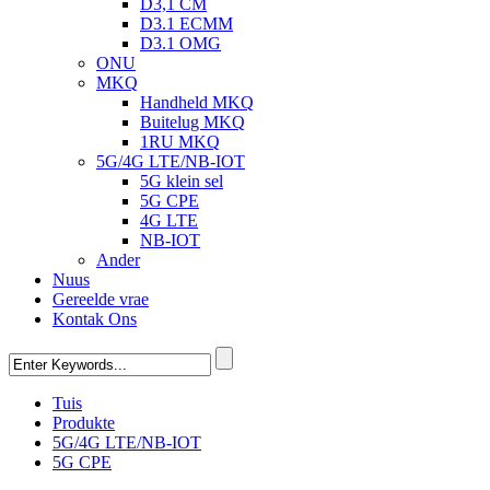
D3,1 CM
D3.1 ECMM
D3.1 OMG
ONU
MKQ
Handheld MKQ
Buitelug MKQ
1RU MKQ
5G/4G LTE/NB-IOT
5G klein sel
5G CPE
4G LTE
NB-IOT
Ander
Nuus
Gereelde vrae
Kontak Ons
Tuis
Produkte
5G/4G LTE/NB-IOT
5G CPE