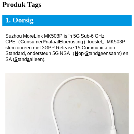
Produk Tags
1. Oorsig
Suzhou MoreLink MK503P is 'n 5G Sub-6 GHz
CPE（
C
onsumer
P
nalaat
E
toerusting）toestel。MK503P
stem ooreen met 3GPP Release 15 Communication
Standard, ondersteun 5G NSA（
N
op-
S
tand
a
eensaam) en
SA (
S
tand
a
alleen).