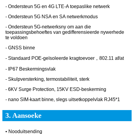
- Ondersteun 5G en 4G LTE-A toepaslike netwerk
- Ondersteun 5G NSA en SA netwerkmodus
- Ondersteun 5G-netwerksny om aan die
toepassingsbehoeftes van gedifferensieerde nywerhede
te voldoen
- GNSS binne
- Standaard POE-geïsoleerde kragtoevoer，802.11 af/at
- IP67 Beskermingsvlak
- Skulpversterking, termostabiliteit, sterk
- 6KV Surge Protection, 15KV ESD-beskerming
- nano SIM-kaart binne, slegs uitsetkoppelvlak RJ45*1
3. Aansoeke
• Nooduitsending