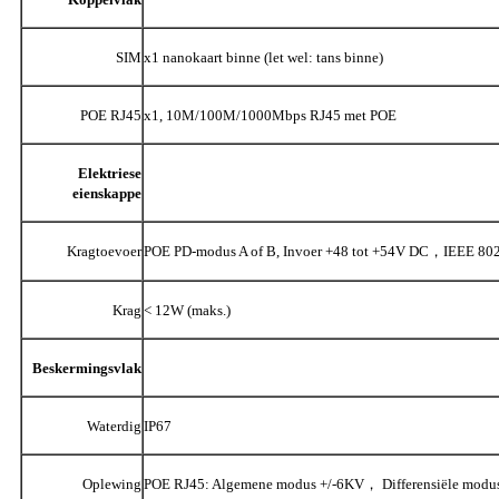
SIM
x1 nanokaart binne (let wel: tans binne)
POE RJ45
x1, 10M/100M/1000Mbps RJ45 met POE
Elektriese
eienskappe
Kragtoevoer
POE PD-modus A of B, Invoer +48 tot +54V DC，IEEE 802.
Krag
< 12W (maks.)
Beskermingsvlak
Waterdig
IP67
Oplewing
POE RJ45: Algemene modus +/-6KV， Differensiële modu