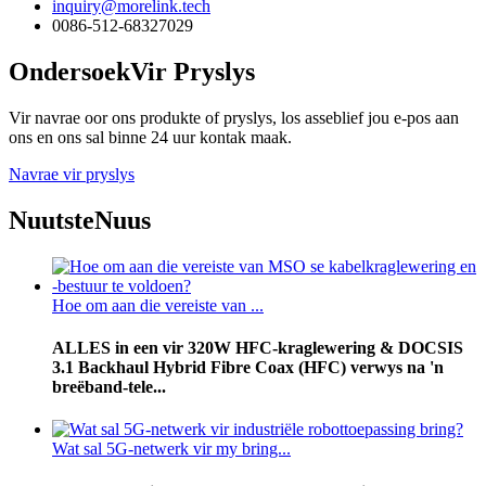
inquiry@morelink.tech
0086-512-68327029
Ondersoek
Vir Pryslys
Vir navrae oor ons produkte of pryslys, los asseblief jou e-pos aan
ons en ons sal binne 24 uur kontak maak.
Navrae vir pryslys
Nuutste
Nuus
Hoe om aan die vereiste van ...
ALLES in een vir 320W HFC-kraglewering & DOCSIS
3.1 Backhaul Hybrid Fibre Coax (HFC) verwys na 'n
breëband-tele...
Wat sal 5G-netwerk vir my bring...