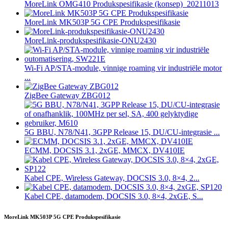
MoreLink OMG410 Produkspesifikasie (konsep)_20211013
MoreLink MK503P 5G CPE Produkspesifikasie
MoreLink-produkspesifikasie-ONU2430
Wi-Fi AP/STA-module, vinnige roaming vir industriële motor
...
ZigBee Gateway ZBG012
5G BBU, N78/N41, 3GPP Release 15, DU/CU-integrasie ...
ECMM, DOCSIS 3.1, 2xGE, MMCX, DV410IE
Kabel CPE, Wireless Gateway, DOCSIS 3.0, 8×4, 2...
Kabel CPE, datamodem, DOCSIS 3.0, 8×4, 2xGE, S...
MoreLink MK503P 5G CPE Produkspesifikasie