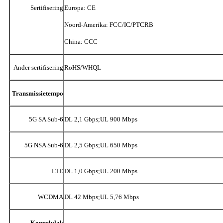
Sertifisering
Europa: CE
Noord-Amerika: FCC/IC/PTCRB
China: CCC
Ander sertifisering
RoHS/WHQL
Transmissietempo
5G SA Sub-6
DL 2,1 Gbps;UL 900 Mbps
5G NSA Sub-6
DL 2,5 Gbps;UL 650 Mbps
LTE
DL 1,0 Gbps;UL 200 Mbps
WCDMA
DL 42 Mbps;UL 5,76 Mbps
Koppelvlak