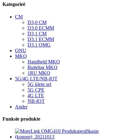
Kategorieë
CM
D3,0 CM
D3.0 ECMM
D3,1 CM
D3.1 ECMM
D3.1 OMG
ONU
MKQ
Handheld MKQ
Buitelug MKQ
1RU MKQ
5G/4G LTE/NB-IOT
5G klein sel
5G CPE
4G LTE
NB-IOT
Ander
Funksie produkte