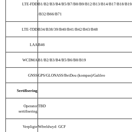
LTE-FDD
B1/B2/B3/B4/B5/B7/B8/B9/B12/B13/B14/B17/B18/B19
/B32/B66/B71
LTE-TDD
B34/B38/39/B40/B41/B42/B43/B48
LAA
B46
WCDMA
B1/B2/B3/B4/B5/B6/B8/B19
GNSS
GPS/GLONASS/BeiDou (kompas)/Galileo
Sertifisering
Operator
TBD
sertifisering
Verpligte
Wêreldwyd: GCF