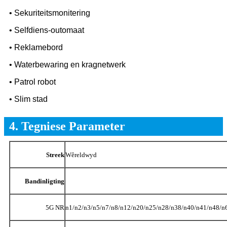
• Sekuriteitsmonitering
• Selfdiens-outomaat
• Reklamebord
• Waterbewaring en kragnetwerk
• Patrol robot
• Slim stad
4. Tegniese Parameter
Streek
Wêreldwyd
Bandinligting
5G NR
n1/n2/n3/n5/n7/n8/n12/n20/n25/n28/n38/n40/n41/n48/n