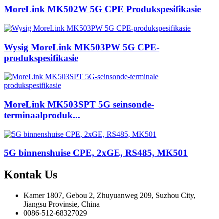
MoreLink MK502W 5G CPE Produkspesifikasie
Wysig MoreLink MK503PW 5G CPE-
produkspesifikasie
MoreLink MK503SPT 5G seinsonde-
terminaalproduk...
5G binnenshuise CPE, 2xGE, RS485, MK501
Kontak
Us
Kamer 1807, Gebou 2, Zhuyuanweg 209, Suzhou City,
Jiangsu Provinsie, China
0086-512-68327029