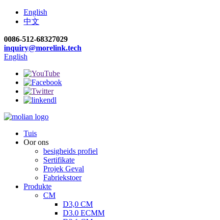
English
中文
0086-512-68327029
inquiry@morelink.tech
English
Tuis
Oor ons
besigheids profiel
Sertifikate
Projek Geval
Fabriekstoer
Produkte
CM
D3,0 CM
D3.0 ECMM