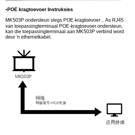
•
POE kragtoevoer Instruksies
MK503P ondersteun slegs POE-kragtoevoer，As RJ45
van toepassingterminaal POE-kragtoevoer ondersteun,
kan die toepassingterminaal aan MK503P verbind word
deur 'n ethernetkabel.