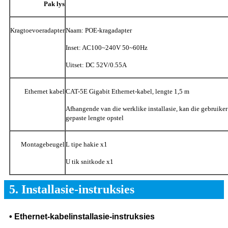
Pak lys
Kragtoevoeradapter
Naam: POE-kragadapter
Inset: AC100~240V 50~60Hz
Uitset: DC 52V/0.55A
Ethernet kabel
CAT-5E Gigabit Ethernet-kabel, lengte 1,5 m
Afhangende van die werklike installasie, kan die gebruiker 
gepaste lengte opstel
Montagebeugel
L tipe hakie x1
U tik snitkode x1
5. Installasie-instruksies
• Ethernet-kabelinstallasie-instruksies