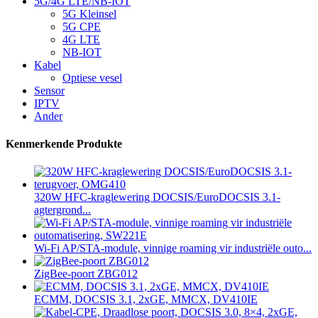
5G/4G LTE/NB-IOT
5G Kleinsel
5G CPE
4G LTE
NB-IOT
Kabel
Optiese vesel
Sensor
IPTV
Ander
Kenmerkende Produkte
320W HFC-kraglewering DOCSIS/EuroDOCSIS 3.1-
agtergrond...
Wi-Fi AP/STA-module, vinnige roaming vir industriële outo...
ZigBee-poort ZBG012
ECMM, DOCSIS 3.1, 2xGE, MMCX, DV410IE