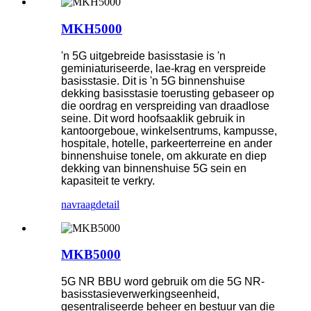
MKH5000
'n 5G uitgebreide basisstasie is 'n
geminiaturiseerde, lae-krag en verspreide
basisstasie. Dit is 'n 5G binnenshuise
dekking basisstasie toerusting gebaseer op
die oordrag en verspreiding van draadlose
seine. Dit word hoofsaaklik gebruik in
kantoorgeboue, winkelsentrums, kampusse,
hospitale, hotelle, parkeerterreine en ander
binnenshuise tonele, om akkurate en diep
dekking van binnenshuise 5G sein en
kapasiteit te verkry.
navraag
detail
MKB5000
5G NR BBU word gebruik om die 5G NR-
basisstasieverwerkingseenheid,
gesentraliseerde beheer en bestuur van die