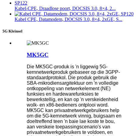
Kabel-CPE, Draadlose poort, DOCSIS 3.0, 8×4, 2...
Kabel CPE, Datamodem, DOCSIS 3.0, 8×4, 2xGE, S...
5G Kleinsel
MK5GC
Die MK5GC-produk is 'n liggewig 5G-
kernnetwerkproduk gebaseer op die 3GPP-
standaardprotokol. Die produk gebruik die
SBA-mikrodiensargitektuur om 'n volledige
ontkoppeling van netwerkelement (NE)
funksies en hardewarefunksies te
bewerkstellig, en kan op 'n verskeidenheid
wolk- en x86-bedieners ontplooi word.
MK5GC kan privaatnetwerkgebruikers help
om die 5G-kernnetwerk vinnig, buigsaam en
doeltreffend teen 'n baie lae koste te bou,
aan verskeie toepassingscenario's van
privaatnetwerkgebruikers te voldoen, en