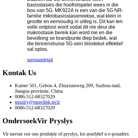
basisstasies die hoofrolspeler wees in die
bou van 5G. MK922A is een van die 5G NR-
familie mikrobasisstasiereekse, wat klein in
grootte en eenvoudig in uitleg is. Dit kan ten
volle ontplooi word sodat dit nie deur die
makrostasie bereik kan word nie en die
bevolking se brandpunte diep bedek, wat
die binnenshuise 5G-sein blindekol effektief
sal oplos.
navraag
detail
Kontak
Us
Kamer 501, Gebou 4, Zhuyuanweg 209, Suzhou-stad,
Jiangsu-provinsie, China
0086-512-68327029
inquiry@morelink.tech
0086-512-68327029
Ondersoek
Vir Pryslys
Vir navrae oor ons produkte of pryslys, los asseblief u e-posadres