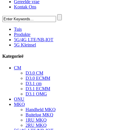
Gereelde vrae
Kontak Ons
Tuis
Produkte
5G/4G LTE/NB-IOT
5G Kleinsel
Kategorieë
CM
D3.0 CM
D3.0 ECMM
D3.1 cm
D3.1 ECMM
D3.1 OMG
ONU
MKQ
Handheld MKQ
Buitelug MKQ
1RU MKQ
2RU MKQ