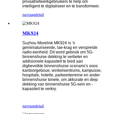
privaatnetwerkgebruikers te help om
intelligent te digitaliseer en te transformeer.
navraag
detail
MK924
Suzhou Morelink MK924 is 'n
geminiaturiseerde, lae-krag en verspreide
radio-eenheid. Dit word gebruik om 5G-
binnenshuise dekking te verbeter en
addisionele kapasiteit te bied aan
digbevolkte binnenshuise scenario's soos
kantoorgeboue, winkelsentrums, kampusse,
hospitale, hotelle, parkeerterreine en ander
binnenshuise tonele, om akkurate en diep
dekking van binnenshuise 5G-sein en -
kapasiteit te verkry.
navraag
detail