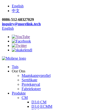
English
中文
0086-512-68327029
inquiry@morelink.tech
English
Tuis
Oor Ons
Maatskappyprofiel
Sertifikate
Projekgeval
Fabriekstoer
Produkte
CM
D3.0 CM
D3.0 ECMM