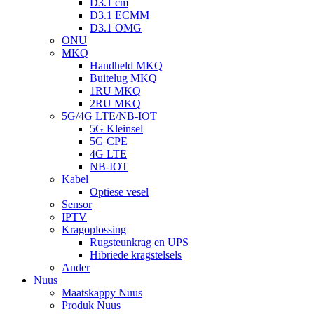
D3.1 cm
D3.1 ECMM
D3.1 OMG
ONU
MKQ
Handheld MKQ
Buitelug MKQ
1RU MKQ
2RU MKQ
5G/4G LTE/NB-IOT
5G Kleinsel
5G CPE
4G LTE
NB-IOT
Kabel
Optiese vesel
Sensor
IPTV
Kragoplossing
Rugsteunkrag en UPS
Hibriede kragstelsels
Ander
Nuus
Maatskappy Nuus
Produk Nuus