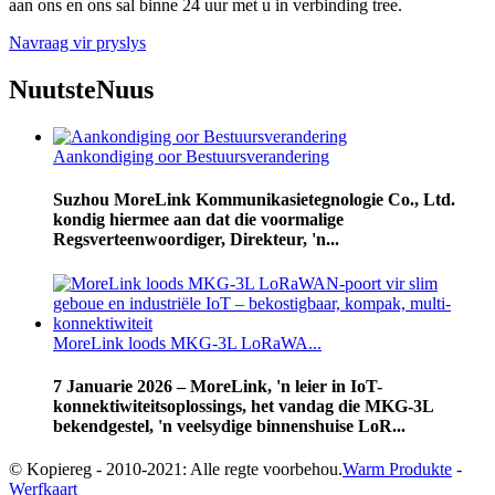
aan ons en ons sal binne 24 uur met u in verbinding tree.
Navraag vir pryslys
Nuutste
Nuus
Aankondiging oor Bestuursverandering
Suzhou MoreLink Kommunikasietegnologie Co., Ltd.
kondig hiermee aan dat die voormalige
Regsverteenwoordiger, Direkteur, 'n...
MoreLink loods MKG-3L LoRaWA...
7 Januarie 2026 – MoreLink, 'n leier in IoT-
konnektiwiteitsoplossings, het vandag die MKG-3L
bekendgestel, 'n veelsydige binnenshuise LoR...
© Kopiereg - 2010-2021: Alle regte voorbehou.
Warm Produkte
-
Werfkaart