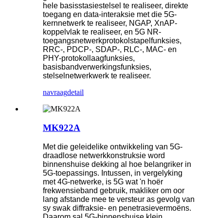
hele basisstasiestelsel te realiseer, direkte
toegang en data-interaksie met die 5G-
kernnetwerk te realiseer, NGAP, XnAP-
koppelvlak te realiseer, en 5G NR-
toegangsnetwerkprotokolstapelfunksies,
RRC-, PDCP-, SDAP-, RLC-, MAC- en
PHY-protokollaagfunksies,
basisbandverwerkingsfunksies,
stelselnetwerkwerk te realiseer.
navraag
detail
MK922A
Met die geleidelike ontwikkeling van 5G-
draadlose netwerkkonstruksie word
binnenshuise dekking al hoe belangriker in
5G-toepassings. Intussen, in vergelyking
met 4G-netwerke, is 5G wat 'n hoër
frekwensieband gebruik, makliker om oor
lang afstande mee te versteur as gevolg van
sy swak diffraksie- en penetrasievermoëns.
Daarom sal 5G-binnenshuise klein