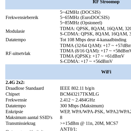
RF Stroomop
5~42MHz (DOCSIS)
Frekwensiebereik
5~65MHz (EuroDOCSIS)
5~85MHz (Opsioneel)
TDMA: QPSK, 8QAM, 16QAM, 3
Modulasie
S-CDMA: QPSK, 8QAM, 16QAM, 
Datatempo
Tot 108 Mbps deur 4-kanaalbinding
TDMA (32/64 QAM): +17 ~ +57dB
TDMA (8/16 QAM): +17 ~ +58dBm
RF-uitsetvlak
TDMA (QPSK): +17 ~ +61dBmV
S-CDMA: +17 ~ +56dBmV
WiFi
2.4G 2x2:
Draadlose Standaard
IEEE 802.11 b/g/n
Chipset
BCM43217TKMLG
Frekwensie
2.412 ~ 2.484GHz
Datatempo
300 Mbps (Maksimum)
Enkripsie
WEP, WPA/WPA-PSK, WPA2/WPA
Maksimum aantal SSID's
8
Transmissiekrag
>+15dBm @ 11n, 20M, MCS7
ANT0/1: