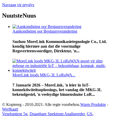
Navraag vir pryslys
Nuutste
Nuus
Aankondiging oor Bestuursverandering
Suzhou MoreLink Kommunikasietegnologie Co., Ltd.
kondig hiermee aan dat die voormalige
Regsverteenwoordiger, Direkteur, 'n...
MoreLink loods MKG-3L LoRaWA...
7 Januarie 2026 – MoreLink, 'n leier in IoT-
konnektiwiteitsoplossings, het vandag die MKG-3L
bekendgestel, 'n veelsydige binnenshuise LoR...
© Kopiereg - 2010-2021: Alle regte voorbehou.
Warm Produkte
-
Werfkaart
Veseloptiese 5g
,
Draagbare Spektrum Analiseerder
,
GS-