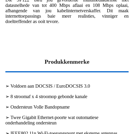
datasnelhede van tot 400 Mbps aflaai en 108 Mbps oplaai,
afhangende van jou kabelinternetverskaffer. Dit maak
internettoepassings baie meer realisties, vinniger en
doeltreffender as ooit tevore.
Produkkenmerke
➢ Voldoen aan DOCSIS / EuroDOCSIS 3.0
➢ 8 stroomaf x 4 stroomop gebonde kanale
➢ Ondersteun Volle Bandopname
➢ Twee Gigabit Ethernet-poorte wat outomatiese
onderhandeling ondersteun
➢ IEEE802.11n Wi-Fi-toegangspunt met eksterne antennas