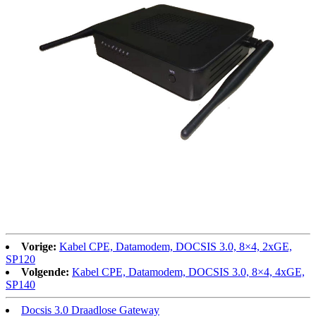
Vorige:
Kabel CPE, Datamodem, DOCSIS 3.0, 8×4, 2xGE,
SP120
Volgende:
Kabel CPE, Datamodem, DOCSIS 3.0, 8×4, 4xGE,
SP140
Docsis 3.0 Draadlose Gateway