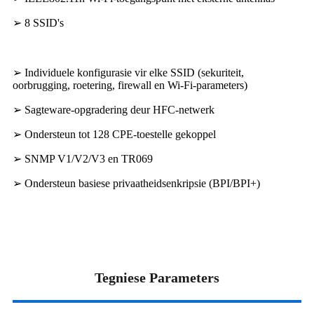
➢ 8 SSID's
➢ Individuele konfigurasie vir elke SSID (sekuriteit,
oorbrugging, roetering, firewall en Wi-Fi-parameters)
➢ Sagteware-opgradering deur HFC-netwerk
➢ Ondersteun tot 128 CPE-toestelle gekoppel
➢ SNMP V1/V2/V3 en TR069
➢ Ondersteun basiese privaatheidsenkripsie (BPI/BPI+)
Tegniese Parameters