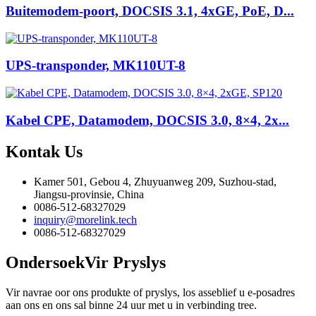
Buitemodem-poort, DOCSIS 3.1, 4xGE, PoE, D...
UPS-transponder, MK110UT-8
Kabel CPE, Datamodem, DOCSIS 3.0, 8×4, 2x...
Kontak
Us
Kamer 501, Gebou 4, Zhuyuanweg 209, Suzhou-stad,
Jiangsu-provinsie, China
0086-512-68327029
inquiry@morelink.tech
0086-512-68327029
Ondersoek
Vir Pryslys
Vir navrae oor ons produkte of pryslys, los asseblief u e-posadres
aan ons en ons sal binne 24 uur met u in verbinding tree.