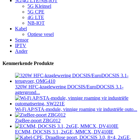
5G/4G LTE/NB-IOT
5G Kleinsel
5G CPE
4G LTE
NB-IOT
Kabel
Optiese vesel
Sensor
IPTV
Ander
Kenmerkende Produkte
320W HFC-kraglewering DOCSIS/EuroDOCSIS 3.1-
agtergrond...
Wi-Fi AP/STA-module, vinnige roaming vir industriële outo...
ZigBee-poort ZBG012
ECMM, DOCSIS 3.1, 2xGE, MMCX, DV410IE