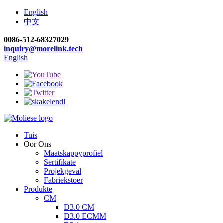
English
中文
0086-512-68327029
inquiry@morelink.tech
English
Tuis
Oor Ons
Maatskappyprofiel
Sertifikate
Projekgeval
Fabriekstoer
Produkte
CM
D3.0 CM
D3.0 ECMM