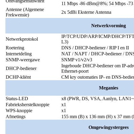
Ontvangsensitiwiteit
11 Mbps -86 dBm@8%; 54 Mbps -
Antenne (Algemene
2x 5dBi Eksterne Antenna
Frekwensie)
Netwerkvorming
IP/TCP/UDP/ARP/ICMP/DHCP/TFT
Netwerkprotokol
L3)
Roetering
DNS / DHCP-bediener / RIP I en II
Internetdeling
NAT / NAPT / DHCP-bediener / DN
SNMP-weergawe
SNMP v1/v2/v3
Ingeboude DHCP-bediener om IP-adre
DHCP-bediener
Ethernet-poort
DCHP-kliënt
CM kry outomaties IP- en DNS-bedi
Meganies
Status-LED
x8 (PWR, DS, VSA, Aanlyn, LAN1~
Fabrieksherstelknoppie
x1
WPS-knoppie
x1
Afmetings
155 mm (B) x 136 mm (H) x 37 mm (D)
Omgewing
ystergees