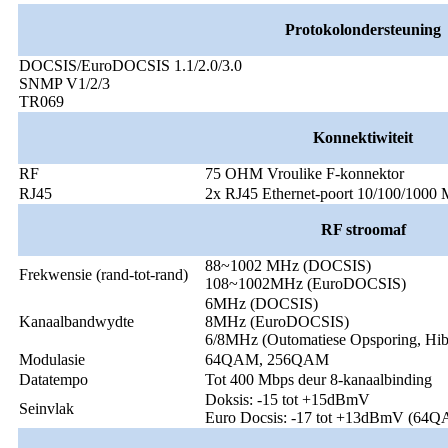
Protokolondersteuning
DOCSIS/EuroDOCSIS 1.1/2.0/3.0
SNMP V1/2/3
TR069
Konnektiwiteit
RF
75 OHM Vroulike F-konnektor
RJ45
2x RJ45 Ethernet-poort 10/100/1000
RF stroomaf
88~1002 MHz (DOCSIS)
Frekwensie (rand-tot-rand)
108~1002MHz (EuroDOCSIS)
6MHz (DOCSIS)
Kanaalbandwydte
8MHz (EuroDOCSIS)
6/8MHz (Outomatiese Opsporing, Hib
Modulasie
64QAM, 256QAM
Datatempo
Tot 400 Mbps deur 8-kanaalbinding
Doksis: -15 tot +15dBmV
Seinvlak
Euro Docsis: -17 tot +13dBmV (64