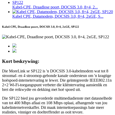
Kabel-CPE, Draadlose poort, DOCSIS 3.0, 8×4, 2...
Kabel CPE, Datamodem, DOCSIS 3.0, 8×4, 2xGE, S...
Kabel-CPE, Draadlose poort, DOCSIS 3.0, 8×4, 2xGE, SP122
Kort beskrywing:
Die MoreLink se SP122 is 'n DOCSIS 3.0-kabelmodem wat tot 8
stroomaf- en 4 stroomop-gebonde kanale ondersteun om 'n kragtige
hoëspoed-internetervaring te lewer. Die geïntegreerde IEEE802.11n
2×2 Wi-Fi-toegangspunt verbeter die kliëntervaring aansienlik en
brei die reikwydte en dekking met hoë spoed uit.
Die SP122 bied jou gevorderde multimediadienste met datasnelhede
van tot 400 Mbps aflaai en 108 Mbps oplaai, afhangende van jou
kabelinternetverskaffer. Dit maak internettoepassings baie meer
realisties, vinniger en doeltreffender as ooit tevore.