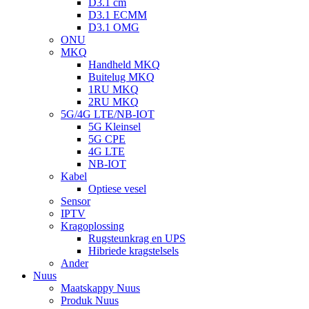
D3.1 cm
D3.1 ECMM
D3.1 OMG
ONU
MKQ
Handheld MKQ
Buitelug MKQ
1RU MKQ
2RU MKQ
5G/4G LTE/NB-IOT
5G Kleinsel
5G CPE
4G LTE
NB-IOT
Kabel
Optiese vesel
Sensor
IPTV
Kragoplossing
Rugsteunkrag en UPS
Hibriede kragstelsels
Ander
Nuus
Maatskappy Nuus
Produk Nuus