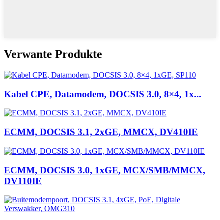
Verwante Produkte
Kabel CPE, Datamodem, DOCSIS 3.0, 8×4, 1x...
ECMM, DOCSIS 3.1, 2xGE, MMCX, DV410IE
ECMM, DOCSIS 3.0, 1xGE, MCX/SMB/MMCX,
DV110IE