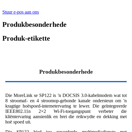
Stuur e-pos aan ons
Produkbesonderhede
Produk-etikette
Produkbesonderhede
Die MoreLink se SP122 is 'n DOCSIS 3.0-kabelmodem wat tot
8 stroomaf- en 4 stroomop-gebonde kanale ondersteun om 'n
kragtige hoëspoed-internetervaring te lewer. Die geïntegreerde
IEEE802.11n 2×2 Wi-Fi-toegangspunt verbeter die
kliëntervaring aansienlik en brei die reikwydte en dekking met
hoë spoed uit.
Die SP122 bied jou gevorderde multimediadienste met