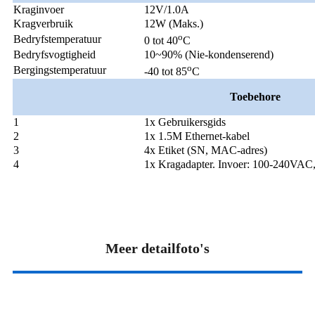
Kraginvoer
12V/1.0A
Kragverbruik
12W (Maks.)
o
Bedryfstemperatuur
0 tot 40
C
Bedryfsvogtigheid
10~90% (Nie-kondenserend)
o
Bergingstemperatuur
-40 tot 85
C
Toebehore
1
1x Gebruikersgids
2
1x 1.5M Ethernet-kabel
3
4x Etiket (SN, MAC-adres)
4
1x Kragadapter. Invoer: 100-240VAC
Meer detailfoto's