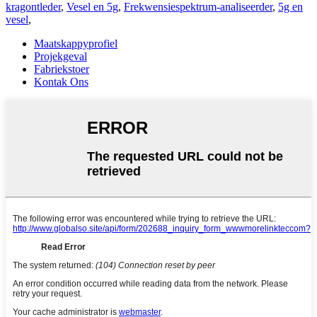
kragontleder
,
Vesel en 5g
,
Frekwensiespektrum-analiseerder
,
5g en
vesel
,
Maatskappyprofiel
Projekgeval
Fabriekstoer
Kontak Ons