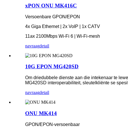
xPON ONU MK416C
Versoenbare GPON/EPON
4x Giga Ethernet | 2x VoIP | 1x CATV
11ax 2100Mbps Wi-Fi 6 | Wi-Fi-mesh
navraag
detail
10G EPON MG420SD
Om driedubbele dienste aan die intekenaar te lew
MG420SD interoperabiliteit, sleutelkliënte se spesif
navraag
detail
ONU MK414
GPON/EPON-versoenbaar