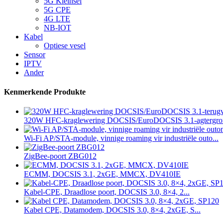
5G Kleinsel
5G CPE
4G LTE
NB-IOT
Kabel
Optiese vesel
Sensor
IPTV
Ander
Kenmerkende Produkte
320W HFC-kraglewering DOCSIS/EuroDOCSIS 3.1-agtergron
Wi-Fi AP/STA-module, vinnige roaming vir industriële outo...
ZigBee-poort ZBG012
ECMM, DOCSIS 3.1, 2xGE, MMCX, DV410IE
Kabel-CPE, Draadlose poort, DOCSIS 3.0, 8×4, 2...
Kabel CPE, Datamodem, DOCSIS 3.0, 8×4, 2xGE, S...