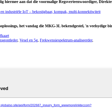
 hiermee aan dat die voormalige Regsverteenwoordiger, Direkteur
soplossings, het vandag die MKG-3L bekendgestel, 'n veelsydige bi
fkaart
ragontleder
,
Vesel en 5g
,
Frekwensiespektrum-analiseerder
,