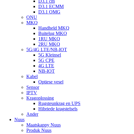
D3.1 cm
D3.1 ECMM
D3.1 OMG
ONU
MKQ
Handheld MKQ
Buitelug MKQ
1RU MKQ
2RU MKQ
5G/4G LTE/NB-IOT
5G Kleinsel
5G CPE
4G LTE
NB-IOT
Kabel
Optiese vesel
Sensor
IPTV
Kragoplossing
Rugsteunkrag en UPS
Hibriede kragstelsels
Ander
Nuus
Maatskappy Nuus
Produk Nuus