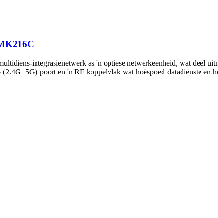
,MK216C
ultidiens-integrasienetwerk as 'n optiese netwerkeenheid, wat deel 
 (2.4G+5G)-poort en 'n RF-koppelvlak wat hoëspoed-datadienste en ho