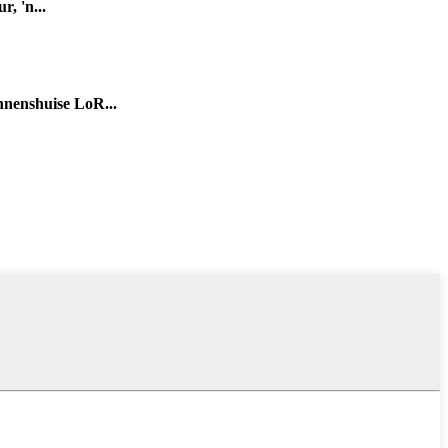
, 'n...
nnenshuise LoR...