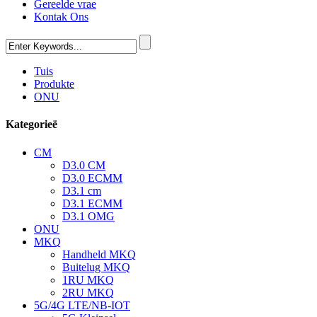
Gereelde vrae
Kontak Ons
Tuis
Produkte
ONU
Kategorieë
CM
D3.0 CM
D3.0 ECMM
D3.1 cm
D3.1 ECMM
D3.1 OMG
ONU
MKQ
Handheld MKQ
Buitelug MKQ
1RU MKQ
2RU MKQ
5G/4G LTE/NB-IOT