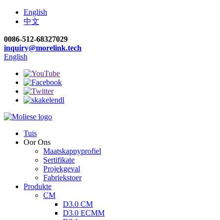
English
中文
0086-512-68327029
inquiry@morelink.tech
English
Tuis
Oor Ons
Maatskappyprofiel
Sertifikate
Projekgeval
Fabriekstoer
Produkte
CM
D3.0 CM
D3.0 ECMM