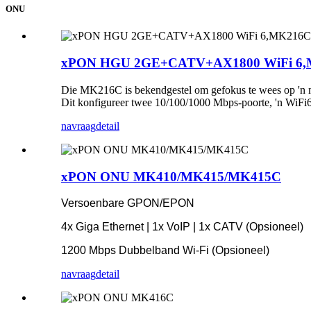
ONU
xPON HGU 2GE+CATV+AX1800 WiFi 6
Die MK216C is bekendgestel om gefokus te wees op 'n m
Dit konfigureer twee 10/100/1000 Mbps-poorte, 'n WiFi6
navraag
detail
xPON ONU MK410/MK415/MK415C
Versoenbare GPON/EPON
4x Giga Ethernet | 1x VoIP | 1x CATV (Opsioneel)
1200 Mbps Dubbelband Wi-Fi (Opsioneel)
navraag
detail