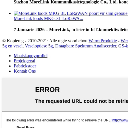
Suzhou MoreLink Kommunikasietegnologie Co., Ltd. kondig
MoreLink loods MKG-3L LoRaWA...
7 Januarie 2026 – MoreLink, 'n leier in IoT-konnektiwiteit
© Kopiereg - 2010-2021: Alle regte voorbehou.
Warm Produkte
-
Wer
5g en vesel
,
Veseloptiese 5g
,
Draagbare Spektrum Analiseerder
,
GS-k
Maatskappyprofiel
Projekgeval
Fabriekstoer
Kontak Ons