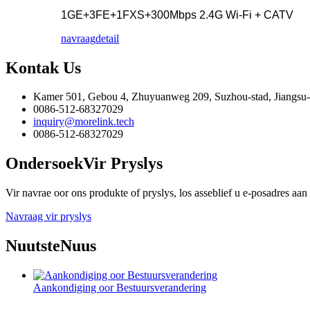
1GE+3FE+1FXS+300Mbps 2.4G Wi-Fi + CATV
navraag
detail
Kontak
Us
Kamer 501, Gebou 4, Zhuyuanweg 209, Suzhou-stad, Jiangsu-
0086-512-68327029
inquiry@morelink.tech
0086-512-68327029
Ondersoek
Vir Pryslys
Vir navrae oor ons produkte of pryslys, los asseblief u e-posadres aan
Navraag vir pryslys
Nuutste
Nuus
Aankondiging oor Bestuursverandering