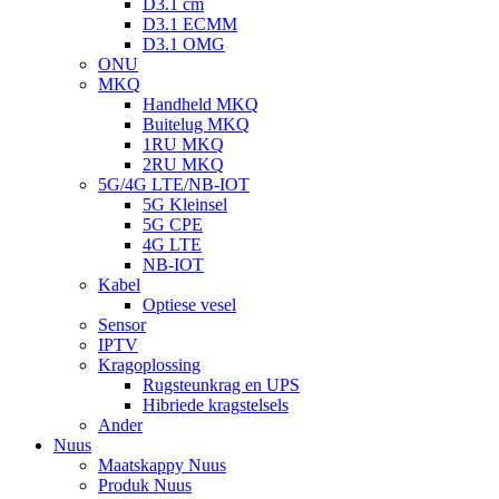
D3.1 cm
D3.1 ECMM
D3.1 OMG
ONU
MKQ
Handheld MKQ
Buitelug MKQ
1RU MKQ
2RU MKQ
5G/4G LTE/NB-IOT
5G Kleinsel
5G CPE
4G LTE
NB-IOT
Kabel
Optiese vesel
Sensor
IPTV
Kragoplossing
Rugsteunkrag en UPS
Hibriede kragstelsels
Ander
Nuus
Maatskappy Nuus
Produk Nuus