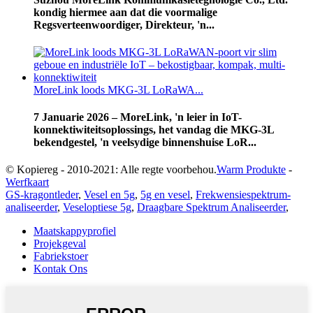
kondig hiermee aan dat die voormalige
Regsverteenwoordiger, Direkteur, 'n...
MoreLink loods MKG-3L LoRaWA...
7 Januarie 2026 – MoreLink, 'n leier in IoT-
konnektiwiteitsoplossings, het vandag die MKG-3L
bekendgestel, 'n veelsydige binnenshuise LoR...
© Kopiereg - 2010-2021: Alle regte voorbehou.
Warm Produkte
-
Werfkaart
GS-kragontleder
,
Vesel en 5g
,
5g en vesel
,
Frekwensiespektrum-
analiseerder
,
Veseloptiese 5g
,
Draagbare Spektrum Analiseerder
,
Maatskappyprofiel
Projekgeval
Fabriekstoer
Kontak Ons