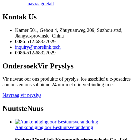
navraag
detail
Kontak
Us
Kamer 501, Gebou 4, Zhuyuanweg 209, Suzhou-stad,
Jiangsu-provinsie, China
0086-512-68327029
inquiry@morelink.tech
0086-512-68327029
Ondersoek
Vir Pryslys
Vir navrae oor ons produkte of pryslys, los asseblief u e-posadres
aan ons en ons sal binne 24 uur met u in verbinding tree.
Navraag vir pryslys
Nuutste
Nuus
Aankondiging oor Bestuursverandering
Suzhou MoreLink Kommunikasietegnologie Co., Ltd.