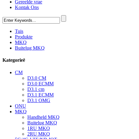
Gereelde vrae
Kontak Ons
Tuis
Produkte
MKQ
Buitelug MKQ
Kategorieë
CM
D3.0 CM
D3.0 ECMM
D3.1 cm
D3.1 ECMM
D3.1 OMG
ONU
MKQ
Handheld MKQ
Buitelug MKQ
1RU MKQ
2RU MKQ