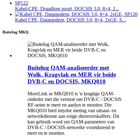
Kabel-CPE, Draadlose poort, DOCSIS 3.0, 8×4, 2...
Kabel CPE, Datamodem, DOCSIS 3.0, 8×4, 2xGE, S...
Buitelug MKQ
Buitelug QAM-analiseerder met
Wolk, Kragvlak en MER vir beide
DVB-C en DOCSIS, MKQ010
MoreLink se MKQ010 is 'n kragtige QAM-
ontleder met die vermoë om DVB-C / DOCSIS
RF-seine te meet en aanlyn te monitor. Die
MKQ010 bied intydse meting van uitsaai- en
netwerkdienste aan enige diensverskaffers. Dit
kan gebruik word om QAM-parameters van
DVB-C / DOCSIS-netwerke voortdurend te
meet en te monitor.