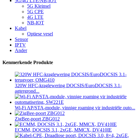
5G/4G LTE/NB-IOT
5G Kleinsel
5G CPE
4G LTE
NB-IOT
Kabel
Optiese vesel
Sensor
IPTV
Ander
Kenmerkende Produkte
320W HFC-kraglewering DOCSIS/EuroDOCSIS 3.1-
agtergrond...
Wi-Fi AP/STA-module, vinnige roaming vir industriële outo...
ZigBee-poort ZBG012
ECMM, DOCSIS 3.1, 2xGE, MMCX, DV410IE