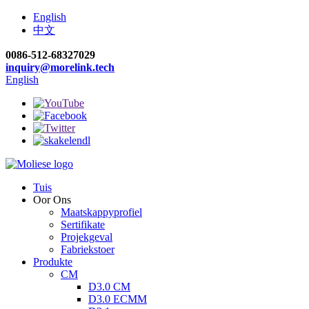
English
中文
0086-512-68327029
inquiry@morelink.tech
English
Tuis
Oor Ons
Maatskappyprofiel
Sertifikate
Projekgeval
Fabriekstoer
Produkte
CM
D3.0 CM
D3.0 ECMM