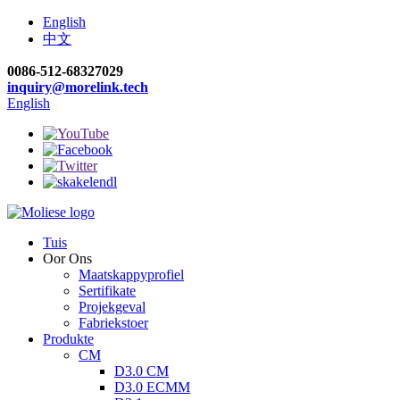
English
中文
0086-512-68327029
inquiry@morelink.tech
English
Tuis
Oor Ons
Maatskappyprofiel
Sertifikate
Projekgeval
Fabriekstoer
Produkte
CM
D3.0 CM
D3.0 ECMM