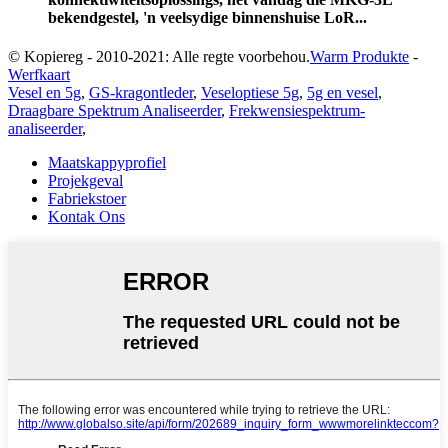
bekendgestel, 'n veelsydige binnenshuise LoR...
© Kopiereg - 2010-2021: Alle regte voorbehou.
Warm Produkte
-
Werfkaart
Vesel en 5g
,
GS-kragontleder
,
Veseloptiese 5g
,
5g en vesel
,
Draagbare Spektrum Analiseerder
,
Frekwensiespektrum-
analiseerder
,
Maatskappyprofiel
Projekgeval
Fabriekstoer
Kontak Ons