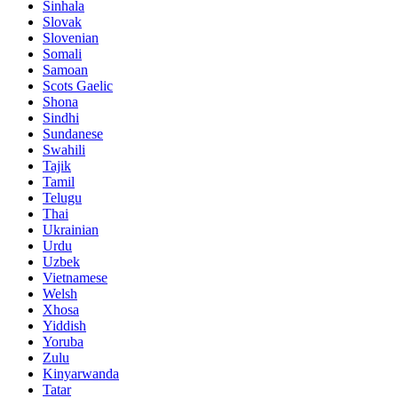
Sinhala
Slovak
Slovenian
Somali
Samoan
Scots Gaelic
Shona
Sindhi
Sundanese
Swahili
Tajik
Tamil
Telugu
Thai
Ukrainian
Urdu
Uzbek
Vietnamese
Welsh
Xhosa
Yiddish
Yoruba
Zulu
Kinyarwanda
Tatar