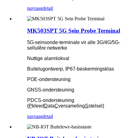
navraag
detail
MK503SPT 5G Sein Probe Terminal
5G-seinsonde-terminale vir alle 3G/4G/5G-
sellulêre netwerke
Nuttige alarmlokval
Buitelugontwerp, IP67-beskermingsklas
POE-ondersteuning
GNSS-ondersteuning
PDCS-ondersteuning
(
P
kleed
D
ata
C
versameling
S
stelsel)
navraag
detail