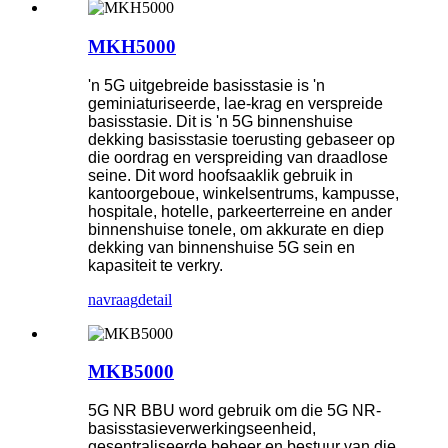
MKH5000
'n 5G uitgebreide basisstasie is 'n
geminiaturiseerde, lae-krag en verspreide
basisstasie. Dit is 'n 5G binnenshuise
dekking basisstasie toerusting gebaseer op
die oordrag en verspreiding van draadlose
seine. Dit word hoofsaaklik gebruik in
kantoorgeboue, winkelsentrums, kampusse,
hospitale, hotelle, parkeerterreine en ander
binnenshuise tonele, om akkurate en diep
dekking van binnenshuise 5G sein en
kapasiteit te verkry.
navraag
detail
MKB5000
5G NR BBU word gebruik om die 5G NR-
basisstasieverwerkingseenheid,
gesentraliseerde beheer en bestuur van die