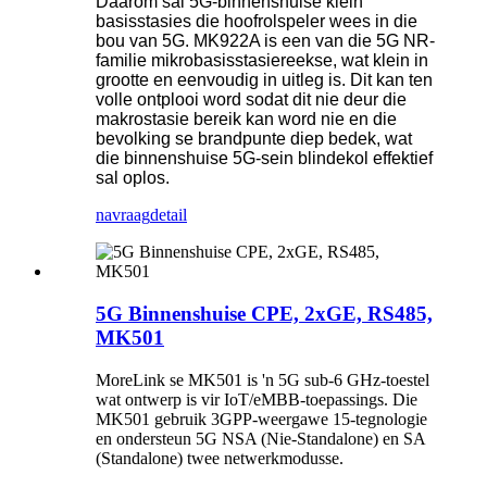
Daarom sal 5G-binnenshuise klein
basisstasies die hoofrolspeler wees in die
bou van 5G. MK922A is een van die 5G NR-
familie mikrobasisstasiereekse, wat klein in
grootte en eenvoudig in uitleg is. Dit kan ten
volle ontplooi word sodat dit nie deur die
makrostasie bereik kan word nie en die
bevolking se brandpunte diep bedek, wat
die binnenshuise 5G-sein blindekol effektief
sal oplos.
navraag
detail
5G Binnenshuise CPE, 2xGE, RS485,
MK501
MoreLink se MK501 is 'n 5G sub-6 GHz-toestel
wat ontwerp is vir IoT/eMBB-toepassings. Die
MK501 gebruik 3GPP-weergawe 15-tegnologie
en ondersteun 5G NSA (Nie-Standalone) en SA
(Standalone) twee netwerkmodusse.