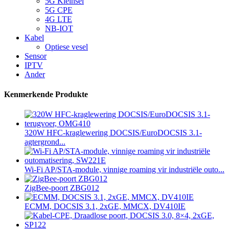
5G Kleinsel
5G CPE
4G LTE
NB-IOT
Kabel
Optiese vesel
Sensor
IPTV
Ander
Kenmerkende Produkte
320W HFC-kraglewering DOCSIS/EuroDOCSIS 3.1-
agtergrond...
Wi-Fi AP/STA-module, vinnige roaming vir industriële outo...
ZigBee-poort ZBG012
ECMM, DOCSIS 3.1, 2xGE, MMCX, DV410IE