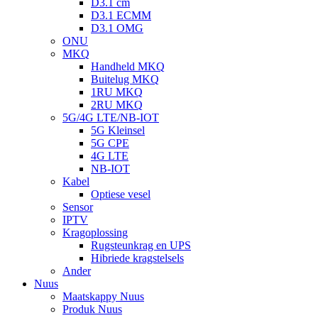
D3.1 cm
D3.1 ECMM
D3.1 OMG
ONU
MKQ
Handheld MKQ
Buitelug MKQ
1RU MKQ
2RU MKQ
5G/4G LTE/NB-IOT
5G Kleinsel
5G CPE
4G LTE
NB-IOT
Kabel
Optiese vesel
Sensor
IPTV
Kragoplossing
Rugsteunkrag en UPS
Hibriede kragstelsels
Ander
Nuus
Maatskappy Nuus
Produk Nuus