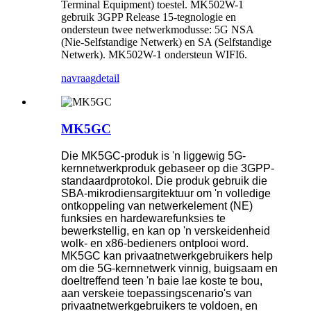
Terminal Equipment) toestel. MK502W-1
gebruik 3GPP Release 15-tegnologie en
ondersteun twee netwerkmodusse: 5G NSA
(Nie-Selfstandige Netwerk) en SA (Selfstandige
Netwerk). MK502W-1 ondersteun WIFI6.
navraag
detail
MK5GC
Die MK5GC-produk is 'n liggewig 5G-
kernnetwerkproduk gebaseer op die 3GPP-
standaardprotokol. Die produk gebruik die
SBA-mikrodiensargitektuur om 'n volledige
ontkoppeling van netwerkelement (NE)
funksies en hardewarefunksies te
bewerkstellig, en kan op 'n verskeidenheid
wolk- en x86-bedieners ontplooi word.
MK5GC kan privaatnetwerkgebruikers help
om die 5G-kernnetwerk vinnig, buigsaam en
doeltreffend teen 'n baie lae koste te bou,
aan verskeie toepassingscenario's van
privaatnetwerkgebruikers te voldoen, en