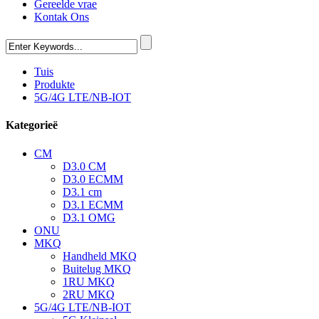
Gereelde vrae
Kontak Ons
Tuis
Produkte
5G/4G LTE/NB-IOT
Kategorieë
CM
D3.0 CM
D3.0 ECMM
D3.1 cm
D3.1 ECMM
D3.1 OMG
ONU
MKQ
Handheld MKQ
Buitelug MKQ
1RU MKQ
2RU MKQ
5G/4G LTE/NB-IOT