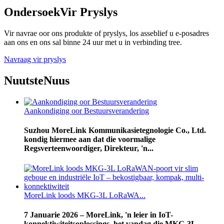
Ondersoek
Vir Pryslys
Vir navrae oor ons produkte of pryslys, los asseblief u e-posadres
aan ons en ons sal binne 24 uur met u in verbinding tree.
Navraag vir pryslys
Nuutste
Nuus
Aankondiging oor Bestuursverandering
Suzhou MoreLink Kommunikasietegnologie Co., Ltd.
kondig hiermee aan dat die voormalige
Regsverteenwoordiger, Direkteur, 'n...
MoreLink loods MKG-3L LoRaWA...
7 Januarie 2026 – MoreLink, 'n leier in IoT-
konnektiwiteitsoplossings, het vandag die MKG-3L