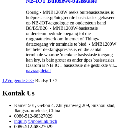
NB-IOT Buitelewe-basisstasie
Oorsig • MNB1200W-reeks buitebasisstasies is
hoëprestasie-geïntegreerde basisstasies gebaseer
op NB-IOT-tegnologie en ondersteun band
B8/B5/B26. • MNB1200W-basisstasie
ondersteun bedrade toegang tot die
ruggraatnetwerk om Internet of Things-
datatoegang vir terminale te bied. • MNB1200W
het beter dekkingsprestasie, en die aantal
terminale waartoe 'n enkele basisstasie toegang
kan kry, is baie groter as ander tipes basisstasies.
Daarom is NB-IOT-basisstasie die geskikste vir...
navraag
detail
1
2
Volgende >
>>
Bladsy 1 / 2
Kontak
Us
Kamer 501, Gebou 4, Zhuyuanweg 209, Suzhou-stad,
Jiangsu-provinsie, China
0086-512-68327029
inquiry@morelink.tech
0086-512-68327029