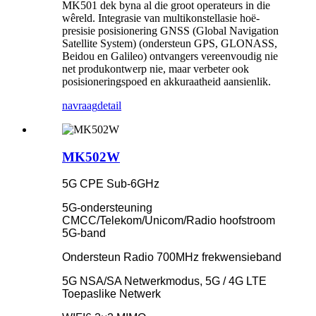
MK501 dek byna al die groot operateurs in die
wêreld. Integrasie van multikonstellasie hoë-
presisie posisionering GNSS (Global Navigation
Satellite System) (ondersteun GPS, GLONASS,
Beidou en Galileo) ontvangers vereenvoudig nie
net produkontwerp nie, maar verbeter ook
posisioneringspoed en akkuraatheid aansienlik.
navraag
detail
MK502W
5G CPE Sub-6GHz
5G-ondersteuning
CMCC/Telekom/Unicom/Radio hoofstroom
5G-band
Ondersteun Radio 700MHz frekwensieband
5G NSA/SA Netwerkmodus, 5G / 4G LTE
Toepaslike Netwerk