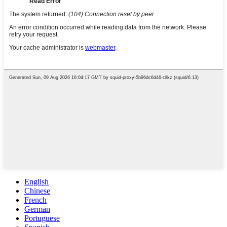
English
Chinese
French
German
Portuguese