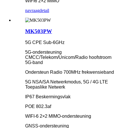
WIFI6 2×2 MIMO
navraag
detail
MK503PW
5G CPE Sub-6GHz
5G-ondersteuning
CMCC/Telekom/Unicom/Radio hoofstroom
5G-band
Ondersteun Radio 700MHz frekwensieband
5G NSA/SA Netwerkmodus, 5G / 4G LTE
Toepaslike Netwerk
IP67 Beskermingsvlak
POE 802.3af
WIFI-6 2×2 MIMO-ondersteuning
GNSS-ondersteuning