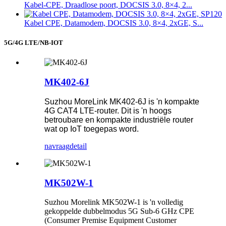
Kabel-CPE, Draadlose poort, DOCSIS 3.0, 8×4, 2...
Kabel CPE, Datamodem, DOCSIS 3.0, 8×4, 2xGE, S...
5G/4G LTE/NB-IOT
MK402-6J
Suzhou MoreLink MK402-6J is 'n kompakte
4G CAT4 LTE-router. Dit is 'n hoogs
betroubare en kompakte industriële router
wat op IoT toegepas word.
navraag
detail
MK502W-1
Suzhou Morelink MK502W-1 is 'n volledig
gekoppelde dubbelmodus 5G Sub-6 GHz CPE
(Consumer Premise Equipment Customer