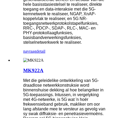
hele basisstasiestelsel te realiseer, direkte
toegang en data-interaksie met die 5G-
kernnetwerk te realiseer, NGAP, XnAP-
koppelvlak te realiseer, en 5G NR-
toegangsnetwerkprotokolstapelfunksies,
RRC-, PDCP-, SDAP-, RLC-, MAC- en
PHY-protokollaagfunksies,
basisbandverwerkingsfunksies,
stelselnetwerkwerk te realiseer.
navraag
detail
MK922A
Met die geleidelike ontwikkeling van 5G-
draadlose netwerkkonstruksie word
binnenshuise dekking al hoe belangriker in
5G-toepassings. Intussen, in vergelyking
met 4G-netwerke, is 5G wat 'n hoër
frekwensieband gebruik, makliker om oor
lang afstande mee te versteur as gevolg van
sy swak diffraksie- en penetrasievermoëns.