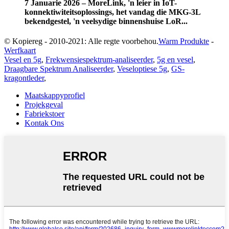
7 Januarie 2026 – MoreLink, 'n leier in IoT-
konnektiwiteitsoplossings, het vandag die MKG-3L
bekendgestel, 'n veelsydige binnenshuise LoR...
© Kopiereg - 2010-2021: Alle regte voorbehou.
Warm Produkte
-
Werfkaart
Vesel en 5g
,
Frekwensiespektrum-analiseerder
,
5g en vesel
,
Draagbare Spektrum Analiseerder
,
Veseloptiese 5g
,
GS-
kragontleder
,
Maatskappyprofiel
Projekgeval
Fabriekstoer
Kontak Ons