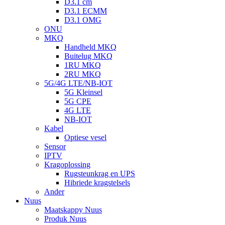
D3.1 cm
D3.1 ECMM
D3.1 OMG
ONU
MKQ
Handheld MKQ
Buitelug MKQ
1RU MKQ
2RU MKQ
5G/4G LTE/NB-IOT
5G Kleinsel
5G CPE
4G LTE
NB-IOT
Kabel
Optiese vesel
Sensor
IPTV
Kragoplossing
Rugsteunkrag en UPS
Hibriede kragstelsels
Ander
Nuus
Maatskappy Nuus
Produk Nuus