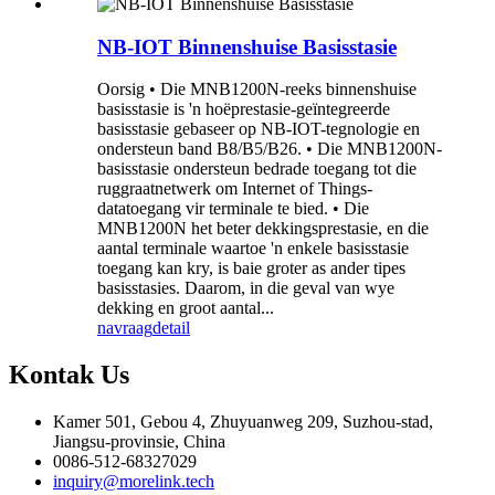
NB-IOT Binnenshuise Basisstasie
Oorsig • Die MNB1200N-reeks binnenshuise
basisstasie is 'n hoëprestasie-geïntegreerde
basisstasie gebaseer op NB-IOT-tegnologie en
ondersteun band B8/B5/B26. • Die MNB1200N-
basisstasie ondersteun bedrade toegang tot die
ruggraatnetwerk om Internet of Things-
datatoegang vir terminale te bied. • Die
MNB1200N het beter dekkingsprestasie, en die
aantal terminale waartoe 'n enkele basisstasie
toegang kan kry, is baie groter as ander tipes
basisstasies. Daarom, in die geval van wye
dekking en groot aantal...
navraag
detail
Kontak
Us
Kamer 501, Gebou 4, Zhuyuanweg 209, Suzhou-stad,
Jiangsu-provinsie, China
0086-512-68327029
inquiry@morelink.tech