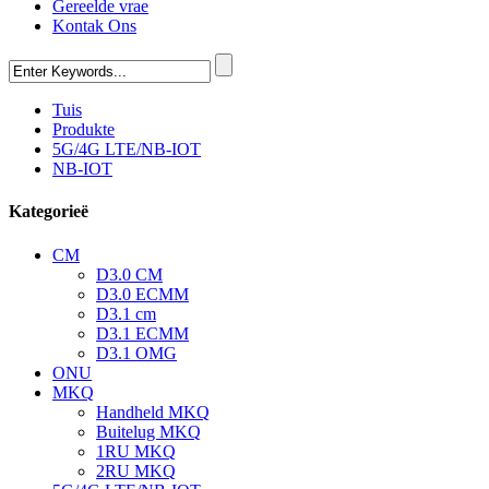
Gereelde vrae
Kontak Ons
Tuis
Produkte
5G/4G LTE/NB-IOT
NB-IOT
Kategorieë
CM
D3.0 CM
D3.0 ECMM
D3.1 cm
D3.1 ECMM
D3.1 OMG
ONU
MKQ
Handheld MKQ
Buitelug MKQ
1RU MKQ
2RU MKQ