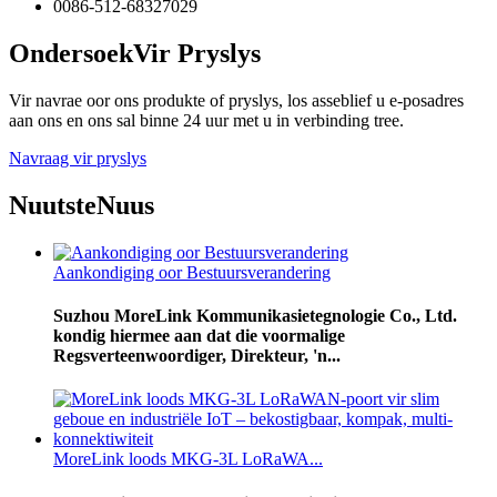
0086-512-68327029
Ondersoek
Vir Pryslys
Vir navrae oor ons produkte of pryslys, los asseblief u e-posadres
aan ons en ons sal binne 24 uur met u in verbinding tree.
Navraag vir pryslys
Nuutste
Nuus
Aankondiging oor Bestuursverandering
Suzhou MoreLink Kommunikasietegnologie Co., Ltd.
kondig hiermee aan dat die voormalige
Regsverteenwoordiger, Direkteur, 'n...
MoreLink loods MKG-3L LoRaWA...