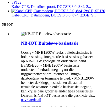
Kabel-CPE, Draadlose poort, DOCSIS 3.0, 8×4, 2...
Kabel CPE, Datamodem, DOCSIS 3.0, 8×4, 2xGE, S...
NB-IOT
NB-IOT Buitelewe-basisstasie
Oorsig • MNB1200W-reeks buitebasisstasies is
hoëprestasie-geïntegreerde basisstasies gebaseer
op NB-IOT-tegnologie en ondersteun band
B8/B5/B26. • MNB1200W-basisstasie
ondersteun bedrade toegang tot die
ruggraatnetwerk om Internet of Things-
datatoegang vir terminale te bied. • MNB1200W
het beter dekkingsprestasie, en die aantal
terminale waartoe 'n enkele basisstasie toegang
kan kry, is baie groter as ander tipes basisstasies.
Daarom is NB-IOT-basisstasie die geskikste vir...
navraag
detail