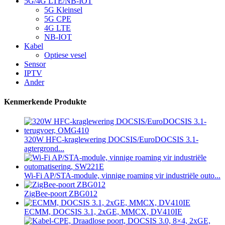
5G/4G LTE/NB-IOT
5G Kleinsel
5G CPE
4G LTE
NB-IOT
Kabel
Optiese vesel
Sensor
IPTV
Ander
Kenmerkende Produkte
320W HFC-kraglewering DOCSIS/EuroDOCSIS 3.1-
agtergrond...
Wi-Fi AP/STA-module, vinnige roaming vir industriële outo...
ZigBee-poort ZBG012
ECMM, DOCSIS 3.1, 2xGE, MMCX, DV410IE