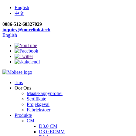
English
中文
0086-512-68327029
inquiry@morelink.tech
English
Tuis
Oor Ons
Maatskappyprofiel
Sertifikate
Projekgeval
Fabriekstoer
Produkte
CM
D3.0 CM
D3.0 ECMM