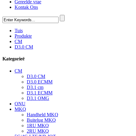
Gereelde vrae
Kontak Ons
Tuis
Produkte
CM
D3.0 CM
Kategorieë
CM
D3.0 CM
D3.0 ECMM
D3.1 cm
D3.1 ECMM
D3.1 OMG
ONU
MKQ
Handheld MKQ
Buitelug MKQ
1RU MKQ
2RU MKQ