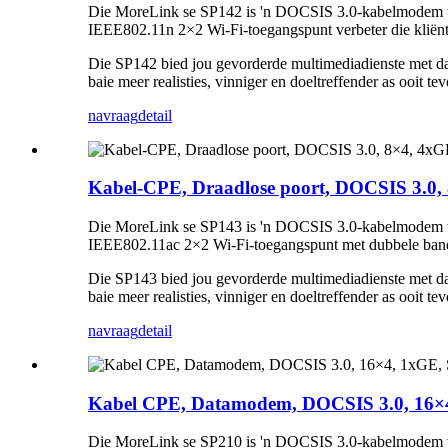
Die MoreLink se SP142 is 'n DOCSIS 3.0-kabelmodem wat 
IEEE802.11n 2×2 Wi-Fi-toegangspunt verbeter die kliënte
Die SP142 bied jou gevorderde multimediadienste met dat
baie meer realisties, vinniger en doeltreffender as ooit tev
navraag
detail
Kabel-CPE, Draadlose poort, DOCSIS 3.0,
Die MoreLink se SP143 is 'n DOCSIS 3.0-kabelmodem wat 
IEEE802.11ac 2×2 Wi-Fi-toegangspunt met dubbele band ve
Die SP143 bied jou gevorderde multimediadienste met dat
baie meer realisties, vinniger en doeltreffender as ooit tev
navraag
detail
Kabel CPE, Datamodem, DOCSIS 3.0, 16×
Die MoreLink se SP210 is 'n DOCSIS 3.0-kabelmodem wat