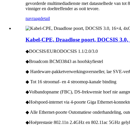
gevorderde multimediadienste met datasnelhede van tot 80
vinniger en doeltreffender as ooit tevore.
navraag
detail
Kabel-CPE, Draadlose poort, DOCSIS 3.0,
◆DOCSIS/EURODOCSIS 1.1/2.0/3.0
◆Broadcom BCM33843 as hoofskyfiestel
◆ Hardeware-pakketverwerkingsversneller, lae SVE-verb
◆ Tot 16 stroomaf- en 4 stroomop-kanale binding
◆Volbandopname (FBC), DS-frekwensie hoef nie aangre
◆Hoëspoed-internet via 4-poorte Giga Ethernet-konnekt
◆ Alle Ethernet-poorte Outomatiese onderhandeling, o
◆Hoëprestasie 802.11n 2.4GHz en 802.11ac 5GHz gely