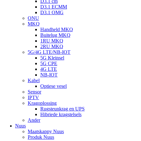
D3.1 cm
D3.1 ECMM
D3.1 OMG
ONU
MKQ
Handheld MKQ
Buitelug MKQ
1RU MKQ
2RU MKQ
5G/4G LTE/NB-IOT
5G Kleinsel
5G CPE
4G LTE
NB-IOT
Kabel
Optiese vesel
Sensor
IPTV
Kragoplossing
Rugsteunkrag en UPS
Hibriede kragstelsels
Ander
Nuus
Maatskappy Nuus
Produk Nuus