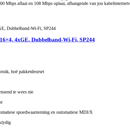
0 Mbps aflaai en 108 Mbps oplaai, afhangende van jou kabelinternetvers
 16×4, 4xGE, Dubbelband-Wi-Fi, SP244
ruik, hoë pakketdeurset
nsend te wees nie
or
utomatiese spoedwaarneming en outomatiese MDI/X
ktydig