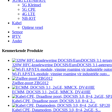
5G/4G LTE/NB-IOT
5G Kleinsel
5G CPE
4G LTE
NB-IOT
Kabel
Optiese vesel
Sensor
IPTV
Ander
Kenmerkende Produkte
320W HFC-kraglewering DOCSIS/EuroDOCSIS 3.1-agtergron
Wi-Fi AP/STA-module, vinnige roaming vir industriële outo...
ZigBee-poort ZBG012
ECMM, DOCSIS 3.1, 2xGE, MMCX, DV410IE
Kabel-CPE, Draadlose poort, DOCSIS 3.0, 8×4, 2...
Kabel CPE, Datamodem, DOCSIS 3.0, 8×4, 2xGE, S...