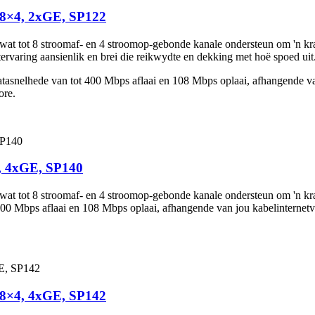
 8×4, 2xGE, SP122
tot 8 stroomaf- en 4 stroomop-gebonde kanale ondersteun om 'n kragt
rvaring aansienlik en brei die reikwydte en dekking met hoë spoed uit
asnelhede van tot 400 Mbps aflaai en 108 Mbps oplaai, afhangende van 
ore.
, 4xGE, SP140
 tot 8 stroomaf- en 4 stroomop-gebonde kanale ondersteun om 'n krag
0 Mbps aflaai en 108 Mbps oplaai, afhangende van jou kabelinternetvers
 8×4, 4xGE, SP142