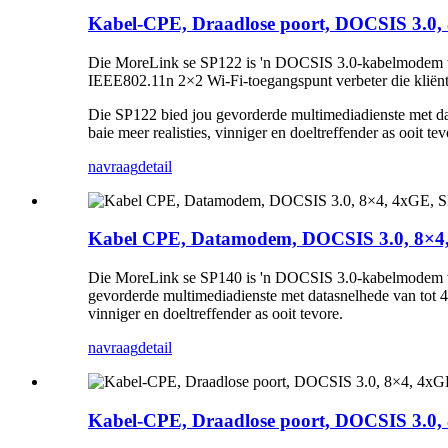
Kabel-CPE, Draadlose poort, DOCSIS 3.0,
Die MoreLink se SP122 is 'n DOCSIS 3.0-kabelmodem wat 
IEEE802.11n 2×2 Wi-Fi-toegangspunt verbeter die kliënte
Die SP122 bied jou gevorderde multimediadienste met dat
baie meer realisties, vinniger en doeltreffender as ooit tev
navraag
detail
Kabel CPE, Datamodem, DOCSIS 3.0, 8×4
Die MoreLink se SP140 is 'n DOCSIS 3.0-kabelmodem wat
gevorderde multimediadienste met datasnelhede van tot 40
vinniger en doeltreffender as ooit tevore.
navraag
detail
Kabel-CPE, Draadlose poort, DOCSIS 3.0,