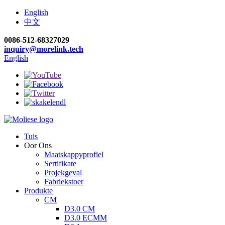
English
中文
0086-512-68327029
inquiry@morelink.tech
English
Tuis
Oor Ons
Maatskappyprofiel
Sertifikate
Projekgeval
Fabriekstoer
Produkte
CM
D3.0 CM
D3.0 ECMM