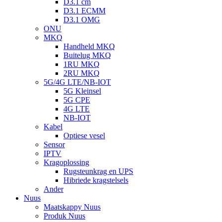
D3.1 cm
D3.1 ECMM
D3.1 OMG
ONU
MKQ
Handheld MKQ
Buitelug MKQ
1RU MKQ
2RU MKQ
5G/4G LTE/NB-IOT
5G Kleinsel
5G CPE
4G LTE
NB-IOT
Kabel
Optiese vesel
Sensor
IPTV
Kragoplossing
Rugsteunkrag en UPS
Hibriede kragstelsels
Ander
Nuus
Maatskappy Nuus
Produk Nuus