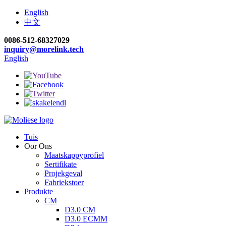
English
中文
0086-512-68327029
inquiry@morelink.tech
English
Tuis
Oor Ons
Maatskappyprofiel
Sertifikate
Projekgeval
Fabriekstoer
Produkte
CM
D3.0 CM
D3.0 ECMM