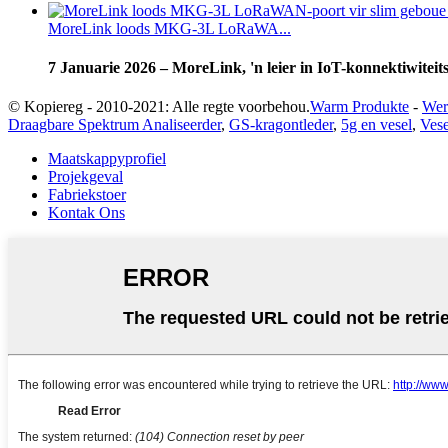
MoreLink loods MKG-3L LoRaWA...
7 Januarie 2026 – MoreLink, 'n leier in IoT-konnektiwiteit
© Kopiereg - 2010-2021: Alle regte voorbehou.
Warm Produkte
-
Wer
Draagbare Spektrum Analiseerder
,
GS-kragontleder
,
5g en vesel
,
Vese
Maatskappyprofiel
Projekgeval
Fabriekstoer
Kontak Ons