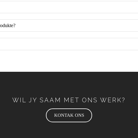
rodukte?
WIL JY SAAM MET ONS WERK?
KONTAK ONS