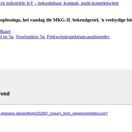
soplossings, het vandag die MKG-3L bekendgestel, 'n veelsydige bi
fkaart
l en 5g
,
Veseloptiese 5g
,
Frekwensiespektrum-analiseerder
,