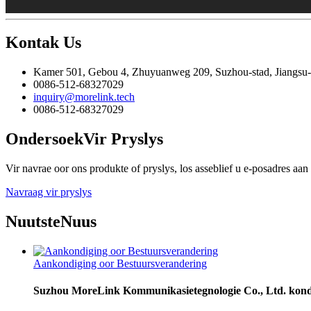
Kontak
Us
Kamer 501, Gebou 4, Zhuyuanweg 209, Suzhou-stad, Jiangsu-
0086-512-68327029
inquiry@morelink.tech
0086-512-68327029
Ondersoek
Vir Pryslys
Vir navrae oor ons produkte of pryslys, los asseblief u e-posadres aan
Navraag vir pryslys
Nuutste
Nuus
Aankondiging oor Bestuursverandering
Suzhou MoreLink Kommunikasietegnologie Co., Ltd. kondig