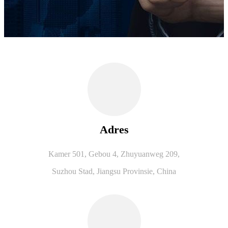
Adres
Kamer 501, Gebou 4, Zhuyuanweg 209,
Suzhou Stad, Jiangsu Provinsie, China