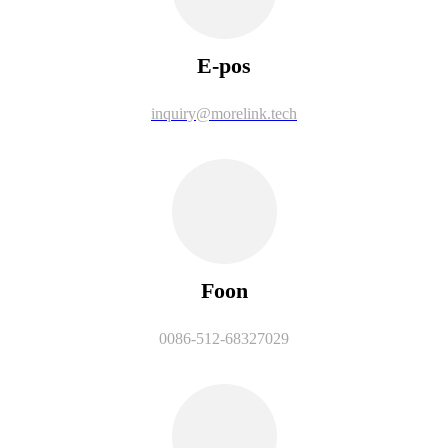
E-pos
inquiry@morelink.tech
Foon
0086-512-68327029