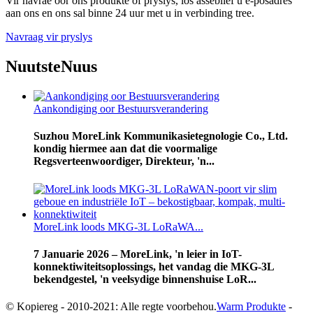
Vir navrae oor ons produkte of pryslys, los asseblief u e-posadres
aan ons en ons sal binne 24 uur met u in verbinding tree.
Navraag vir pryslys
Nuutste
Nuus
Aankondiging oor Bestuursverandering
Suzhou MoreLink Kommunikasietegnologie Co., Ltd.
kondig hiermee aan dat die voormalige
Regsverteenwoordiger, Direkteur, 'n...
MoreLink loods MKG-3L LoRaWA...
7 Januarie 2026 – MoreLink, 'n leier in IoT-
konnektiwiteitsoplossings, het vandag die MKG-3L
bekendgestel, 'n veelsydige binnenshuise LoR...
© Kopiereg - 2010-2021: Alle regte voorbehou.
Warm Produkte
-