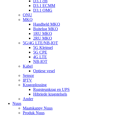
D3.1 cm
D3.1 ECMM
D3.1 OMG
ONU
MKQ
Handheld MKQ
Buitelug MKQ
1RU MKQ
2RU MKQ
5G/4G LTE/NB-IOT
5G Kleinsel
5G CPE
4G LTE
NB-IOT
Kabel
Optiese vesel
Sensor
IPTV
Kragoplossing
Rugsteunkrag en UPS
Hibriede kragstelsels
Ander
Nuus
Maatskappy Nuus
Produk Nuus