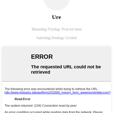
Ure
Maandag-Vrydag: 9vm tot 6nm
Saterdag,
Sondag: Gesluit