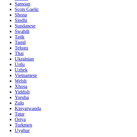
Samoan
Scots Gaelic
Shona
Sindhi
Sundanese
Swahili
Tajik
Tamil
Telugu
Thai
Ukrainian
Urdu
Uzbek
Vietnamese
Welsh
Xhosa
Yiddish
Yoruba
Zulu
Kinyarwanda
Tatar
Oriya
Turkmen
Uyghur