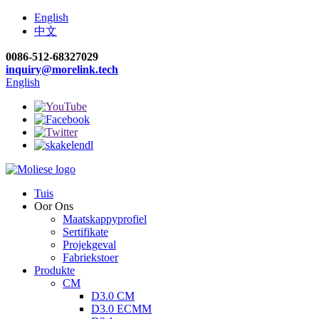
English
中文
0086-512-68327029
inquiry@morelink.tech
English
Tuis
Oor Ons
Maatskappyprofiel
Sertifikate
Projekgeval
Fabriekstoer
Produkte
CM
D3.0 CM
D3.0 ECMM