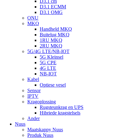
D3.1 cm
D3.1 ECMM
D3.1 OMG
ONU
MKQ
Handheld MKQ
Buitelug MKQ
1RU MKQ
2RU MKQ
5G/4G LTE/NB-IOT
5G Kleinsel
5G CPE
4G LTE
NB-IOT
Kabel
Optiese vesel
Sensor
IPTV
Kragoplossing
Rugsteunkrag en UPS
Hibriede kragstelsels
Ander
Nuus
Maatskappy Nuus
Produk Nuus