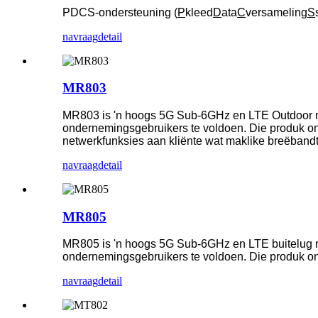
PDCS-ondersteuning (
P
kleed
D
ata
C
versameling
S
navraag
detail
MR803
MR803 is 'n hoogs 5G Sub-6GHz en LTE Outdoor mul
ondernemingsgebruikers te voldoen. Die produk on
netwerkfunksies aan kliënte wat maklike breëban
navraag
detail
MR805
MR805 is 'n hoogs 5G Sub-6GHz en LTE buitelug mul
ondernemingsgebruikers te voldoen. Die produk on
navraag
detail