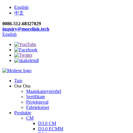
English
中文
0086-512-68327029
inquiry@morelink.tech
English
Tuis
Oor Ons
Maatskappyprofiel
Sertifikate
Projekgeval
Fabriekstoer
Produkte
CM
D3.0 CM
D3.0 ECMM