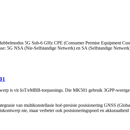
 dubbelmodus 5G Sub-6 GHz CPE (Consumer Premise Equipment Cust
usse: 5G NSA (Nie-Selfstandige Netwerk) en SA (Selfstandige Netwe
01
twerp is vir IoT/eMBB-toepassings. Die MK501 gebruik 3GPP-weerga
Integrasie van multikonstellasie hoë-presisie posisionering GNSS (Gl
ukontwerp nie, maar verbeter ook posisioneringspoed en akkuraatheid 