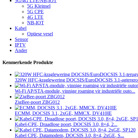
5G/4G LTE/NB-IOT
5G Kleinsel
5G CPE
4G LTE
NB-IOT
Kabel
Optiese vesel
Sensor
IPTV
Ander
Kenmerkende Produkte
320W HFC-kraglewering DOCSIS/EuroDOCSIS 3.1-agtergron
Wi-Fi AP/STA-module, vinnige roaming vir industriële outo...
ZigBee-poort ZBG012
ECMM, DOCSIS 3.1, 2xGE, MMCX, DV410IE
Kabel-CPE, Draadlose poort, DOCSIS 3.0, 8×4, 2...
Kabel CPE, Datamodem, DOCSIS 3.0, 8×4, 2xGE, S...