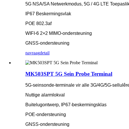
5G NSA/SA Netwerkmodus, 5G / 4G LTE Toepasli
IP67 Beskermingsvlak
POE 802.3af
WIFI-6 2×2 MIMO-ondersteuning
GNSS-ondersteuning
navraag
detail
MK503SPT 5G Sein Probe Terminal
5G-seinsonde-terminale vir alle 3G/4G/5G-sellulêr
Nuttige alarmlokval
Buitelugontwerp, IP67-beskermingsklas
POE-ondersteuning
GNSS-ondersteuning