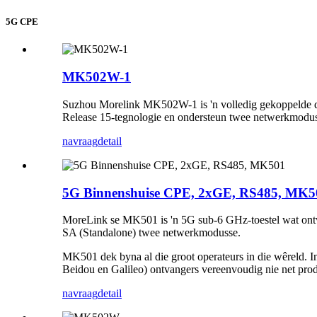
5G CPE
MK502W-1
Suzhou Morelink MK502W-1 is 'n volledig gekoppelde
Release 15-tegnologie en ondersteun twee netwerkmod
navraag
detail
5G Binnenshuise CPE, 2xGE, RS485, MK5
MoreLink se MK501 is 'n 5G sub-6 GHz-toestel wat on
SA (Standalone) twee netwerkmodusse.
MK501 dek byna al die groot operateurs in die wêreld. 
Beidou en Galileo) ontvangers vereenvoudig nie net prod
navraag
detail