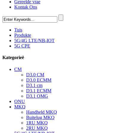
Gereelde vrae
Kontak Ons
Tuis
Produkte
5G/4G LTE/NB-IOT
5G CPE
Kategorieë
CM
D3.0 CM
D3.0 ECMM
D3.1 cm
D3.1 ECMM
D3.1 OMG
ONU
MKQ
Handheld MKQ
Buitelug MKQ
1RU MKQ
2RU MKQ