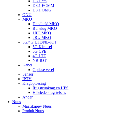
D3.1 cm
D3.1 ECMM
D3.1 OMG
ONU
MKQ
Handheld MKQ
Buitelug MKQ
1RU MKQ
2RU MKQ
5G/4G LTE/NB-IOT
5G Kleinsel
5G CPE
4G LTE
NB-IOT
Kabel
Optiese vesel
Sensor
IPTV
Kragoplossing
Rugsteunkrag en UPS
Hibriede kragstelsels
Ander
Nuus
Maatskappy Nuus
Produk Nuus