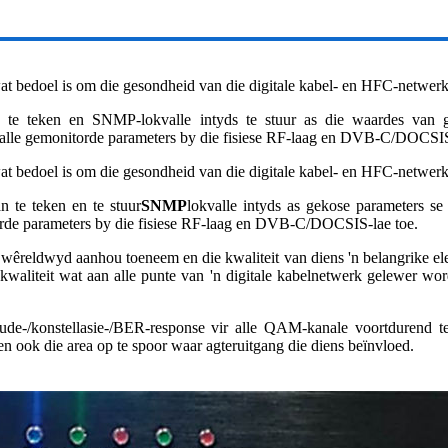
 bedoel is om die gesondheid van die digitale kabel- en HFC-netwerk t
s te teken en SNMP-lokvalle intyds te stuur as die waardes van g
 alle gemonitorde parameters by die fisiese RF-laag en DVB-C/DOCSIS
 bedoel is om die gesondheid van die digitale kabel- en HFC-netwerk t
n te teken en te stuur
SNMP
lokvalle intyds as gekose parameters s
itorde parameters by die fisiese RF-laag en DVB-C/DOCSIS-lae toe.
re wêreldwyd aanhou toeneem en die kwaliteit van diens 'n belangrike
kwaliteit wat aan alle punte van 'n digitale kabelnetwerk gelewer wor
de-/konstellasie-/BER-response vir alle QAM-kanale voortdurend te
en ook die area op te spoor waar agteruitgang die diens beïnvloed.