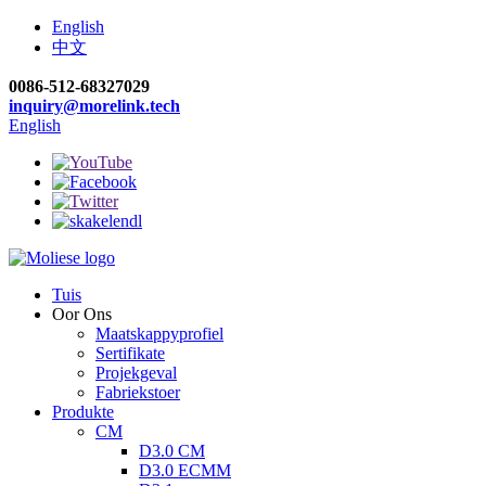
English
中文
0086-512-68327029
inquiry@morelink.tech
English
Tuis
Oor Ons
Maatskappyprofiel
Sertifikate
Projekgeval
Fabriekstoer
Produkte
CM
D3.0 CM
D3.0 ECMM