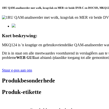
1RU QAM-analiseerder met wolk, kragvlak en MER vir beide DVB-C en DOCSIS, MKQ1
Kort beskrywing:
MKQ124 is 'n kragtige en gebruiksvriendelike QAM-analiseerder wat b
Dit is in staat om alle meetwaardes voortdurend in verslaglêers aan te 
probleme
WEB GUI
laat afstand-/plaaslike toegang tot alle gemoni
Stuur e-pos aan ons
Produkbesonderhede
Produk-etikette