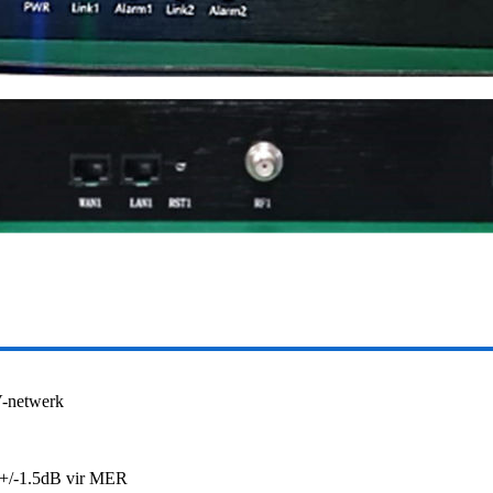
V-netwerk
, +/-1.5dB vir MER