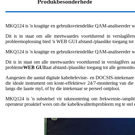
Produkbesonderhede
MKQ124 is 'n kragtige en gebruiksvriendelike QAM-analiseerder wat
Dit is in staat om alle meetwaardes voortdurend in verslaglêer
probleemoplossing bied 'n WEB GUI afstand-/plaaslike toegang tot
MKQ124 is 'n kragtige en gebruiksvriendelike QAM-analiseerder wat
Dit is in staat om alle meetwaardes voortdurend in verslaglêers aa
probleme
WEB GUI
laat afstand-/plaaslike toegang tot alle gemon
Aangesien die aantal digitale kabeltelevisie- en DOCSIS-intekena
die ideale instrument om koste-effektiewe 24/7-monitering van die 
langs die laaste myl, of by die intekenaar se perseel ontplooi.
MKQ124 is 'n substelsel vir rakmontering om frekwensie-/amplitu
operateur proaktief wees om die kabelkwaliteitsprobleem reg te stel 