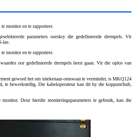
e monitor en te rapporteer.
eselekteerde parameters oorskry die gedefinieerde drempels. Vir
-lae.
e monitor en te rapporteer.
e waardes oor gedefinieerde drempels heen gaan. Vir die oplos van
 element geword het om intekenaar-omswaai te verminder, is MKQ124
d, te bewerkstellig. Die kabeloperateur kan dit by die koppunt/hub,
 monitor. Deur hierdie moniteringsparameters te gebruik, kan die