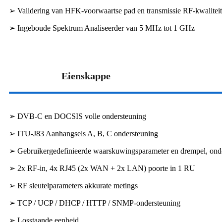
➢ Validering van HFK-voorwaartse pad en transmissie RF-kwaliteit
➢ Ingeboude Spektrum Analiseerder van 5 MHz tot 1 GHz
Eienskappe
➢ DVB-C en DOCSIS volle ondersteuning
➢ ITU-J83 Aanhangsels A, B, C ondersteuning
➢ Gebruikergedefinieerde waarskuwingsparameter en drempel, onder
➢ 2x RF-in, 4x RJ45 (2x WAN + 2x LAN) poorte in 1 RU
➢ RF sleutelparameters akkurate metings
➢ TCP / UCP / DHCP / HTTP / SNMP-ondersteuning
➢ Losstaande eenheid