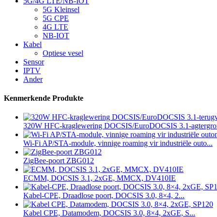
5G/4G LTE/NB-IOT
5G Kleinsel
5G CPE
4G LTE
NB-IOT
Kabel
Optiese vesel
Sensor
IPTV
Ander
Kenmerkende Produkte
320W HFC-kraglewering DOCSIS/EuroDOCSIS 3.1-agtergron
Wi-Fi AP/STA-module, vinnige roaming vir industriële outo...
ZigBee-poort ZBG012
ECMM, DOCSIS 3.1, 2xGE, MMCX, DV410IE
Kabel-CPE, Draadlose poort, DOCSIS 3.0, 8×4, 2...
Kabel CPE, Datamodem, DOCSIS 3.0, 8×4, 2xGE, S...