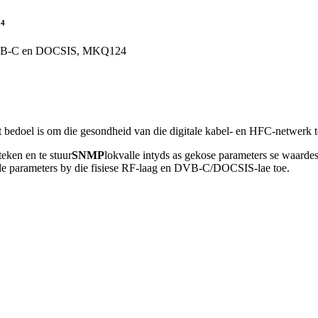
24
edoel is om die gesondheid van die digitale kabel- en HFC-netwerk te
teken en te stuur
SNMP
lokvalle intyds as gekose parameters se waarde
torde parameters by die fisiese RF-laag en DVB-C/DOCSIS-lae toe.