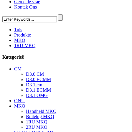
Gereelde vrae
Kontak Ons
Tuis
Produkte
MKQ
1RU MKQ
Kategorieë
CM
D3.0 CM
D3.0 ECMM
D3.1 cm
D3.1 ECMM
D3.1 OMG
ONU
MKQ
Handheld MKQ
Buitelug MKQ
1RU MKQ
2RU MKQ